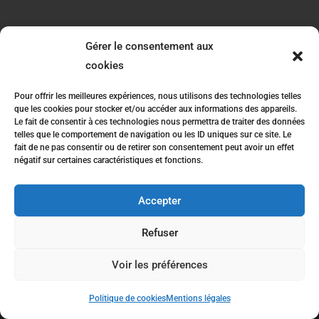
Gérer le consentement aux
RÉALISATION
cookies
Pour offrir les meilleures expériences, nous utilisons des technologies telles
que les cookies pour stocker et/ou accéder aux informations des appareils.
Le fait de consentir à ces technologies nous permettra de traiter des données
telles que le comportement de navigation ou les ID uniques sur ce site. Le
fait de ne pas consentir ou de retirer son consentement peut avoir un effet
négatif sur certaines caractéristiques et fonctions.
Accepter
Refuser
Recherches fréquentes
Voir les préférences
Primeur et grossiste à Rignac
Aveyron Primeurs - 2026 - Tous droits réservés
Primeur et grossiste à Rieupeyroux
Politique de cookies
Mentions légales